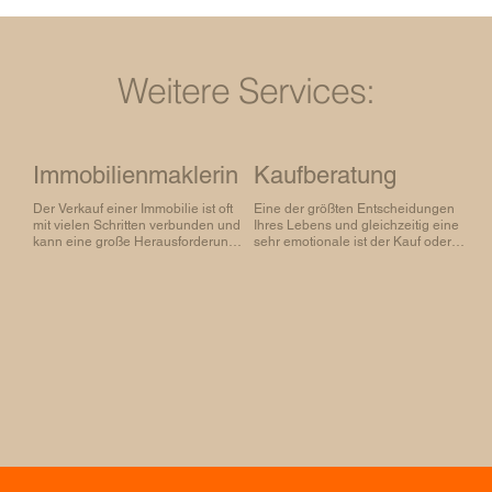
Weitere Services:
Immobilienmaklerin
Kaufberatung
Der Verkauf einer Immobilie ist oft 
Eine der größten Entscheidungen 
mit vielen Schritten verbunden und 
Ihres Lebens und gleichzeitig eine 
kann eine große Herausforderung 
sehr emotionale ist der Kauf oder 
darstellen. Ich, als geprüfte 
Verkauf einer Immobilie. Viele 
Immobilienmaklerin, unterstütze 
Details spielen dabei eine Rolle. 
Sie dabei, den Verkaufsprozess 
Als unabhängige Beraterin und 
reibungslos, professionell und 
einfühlsame Begleiterin gehe ich 
erfolgreich zu gestalten.
mit Ihnen zu Ihrem 
Besichtigungstermin und helfe 
Ihnen, eine fundierte Entscheidung 
zu treffen. Mit besonderem 
Augenmerk auf die Bausubstanz, 
einem klaren Blick für Fakten und 
einem offenen Ohr für Ihre 
Anliegen. Weil Zuhause nicht nur 
eine monetäre, sondern auch eine 
Herzenssache ist!